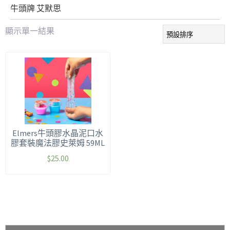
牛頭牌 艾默思
顯示單一結果
Elmers牛頭膠水晶泥口水
膠套裝魔法膠史萊姆 59ML
$
25.00