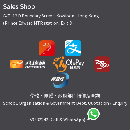
Sales Shop
G/F., 12 D Boundary Street, Kowloon, Hong Kong
(Prince Edward MTR station, Exit D)
學校、團體、政府部門報價及查詢
School, Organisation & Government Dept, Quotation / Enquiry
59332242 (Call & WhatsApp)