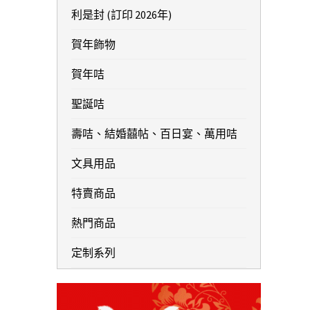
利是封 (訂印 2026年)
賀年飾物
賀年咭
聖誕咭
壽咭、結婚囍帖、百日宴、萬用咭
文具用品
特賣商品
熱門商品
定制系列