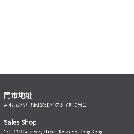
門市地址
香港九龍界限街12號D地舖太子站 D出口
Sales Shop
G/F., 12 D Boundary Street, Kowloon, Hong Kong