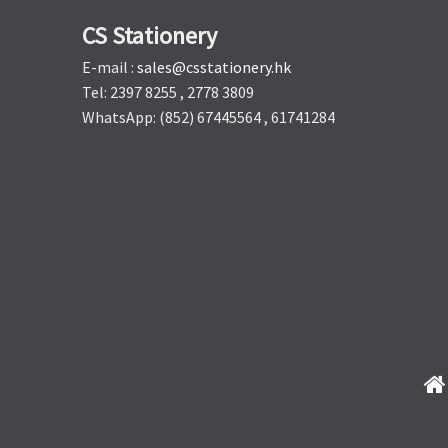
CS Stationery
E-mail :
sales@csstationery.hk
Tel: 2397 8255 , 2778 3809
WhatsApp: (852) 67445564 , 61741284