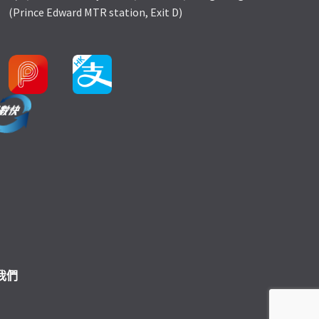
(Prince Edward MTR station, Exit D)
我們