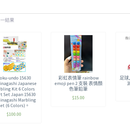
單一結果
oku-undo 15630
彩虹表情筆 rainbow
足球,
inagashi Japanese
emoji pen 2 支裝 表情顏
bling Kit 6 Colors
色筆鉛筆
rt Set Japan 15630
$
15.00
inagashi Marbling
Set (6 Colors)。
$
100.00