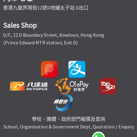
香港九龍界限街12號D地舖太子站 D出口
Sales Shop
G/F., 12 D Boundary Street, Kowloon, Hong Kong
(Prince Edward MTR station, Exit D)
學校、團體、政府部門報價及查詢
School, Organisation & Government Dept, Quotation / Enquiry