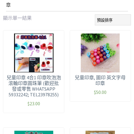
章
顯示單一結果
兒童印章 4合1 印章吹泡泡
兒童印章, 圖印 英文字母
滾輪印章圓珠筆 (歡迎批
印章
發或零售 WHATSAPP
$
50.00
59332242; TEL23978255)
$
23.00