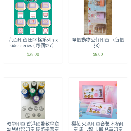
六面印章 田字格系列 six
單個動物公仔印章 （每個
sides series ( 每個$27）
$8）
$
28.00
$
8.00
教學印章 香港硬幣教學章
櫻花 火漆印章套裝 木柄印
幼兒錢幣印章 硬幣學習章
章 馬卡龍 卡通 兒童印章