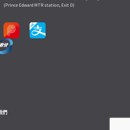
(Prince Edward MTR station, Exit D)
我們