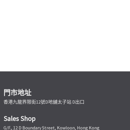
門市地址
香港九龍界限街12號D地舖太子站 D出口
Sales Shop
G/F., 12 D Boundary Street, Kowloon, Hong Kong