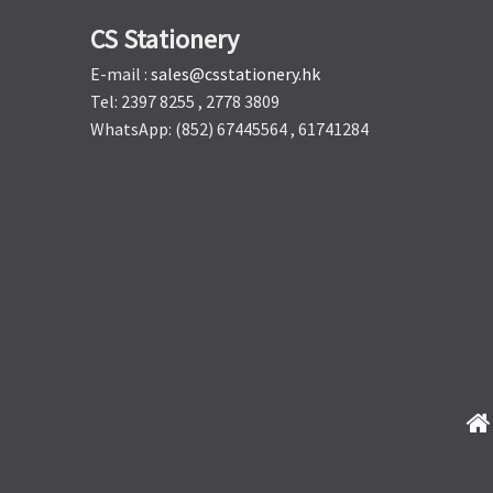
CS Stationery
E-mail :
sales@csstationery.hk
Tel: 2397 8255 , 2778 3809
WhatsApp: (852) 67445564 , 61741284