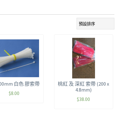
 100mm 白色 膠索帶
桃紅 及 深紅 索帶 (200 x
4.8mm)
$
8.00
$
38.00