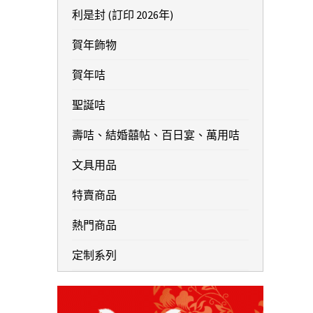
利是封 (訂印 2026年)
賀年飾物
賀年咭
聖誕咭
壽咭、結婚囍帖、百日宴、萬用咭
文具用品
特賣商品
熱門商品
定制系列