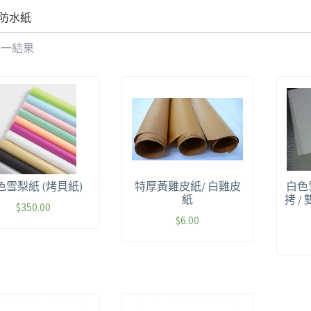
 防水紙
單一結果
色雪梨紙 (烤貝紙)
特厚黃雞皮紙/ 白雞皮
白色
紙
拷 / 
$
350.00
$
6.00