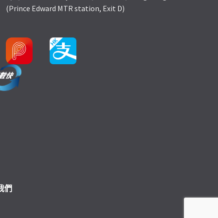
(Prince Edward MTR station, Exit D)
我們