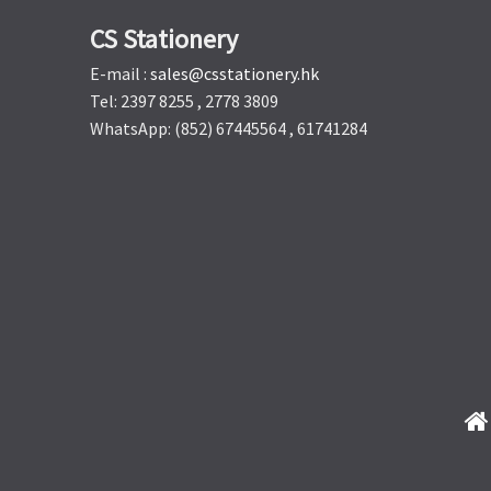
CS Stationery
E-mail :
sales@csstationery.hk
Tel: 2397 8255 , 2778 3809
WhatsApp: (852) 67445564 , 61741284