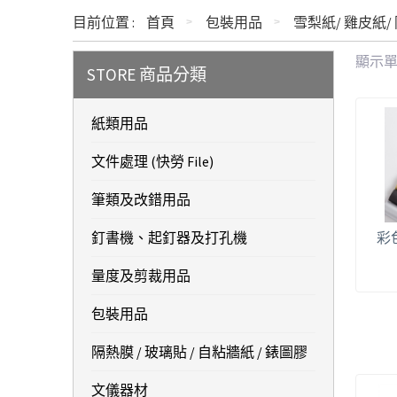
目前位置 :
首頁
包裝用品
雪梨紙/ 雞皮紙/
顯示
STORE 商品分類
紙類用品
文件處理 (快勞 File)
筆類及改錯用品
釘書機、起釘器及打孔機
彩
量度及剪裁用品
包裝用品
隔熱膜 / 玻璃貼 / 自粘牆紙 / 錶圖膠
文儀器材