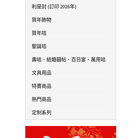
利是封 (訂印 2026年)
賀年飾物
賀年咭
聖誕咭
壽咭、結婚囍帖、百日宴、萬用咭
文具用品
特賣商品
熱門商品
定制系列