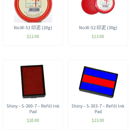
No.W-51 印泥 (20g)
No.W-52 印泥 (30g)
$
12.00
$
13.00
Shiny – S-300-7 – Refill Ink
Shiny – S-303-7 – Refill Ink
Pad
Pad
$
20.00
$
23.00