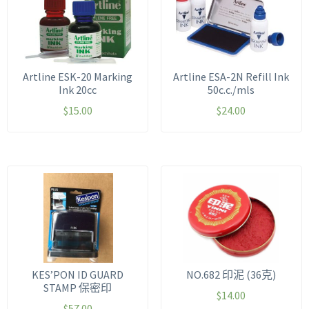
Artline ESK-20 Marking
Artline ESA-2N Refill Ink
Ink 20cc
50c.c./mls
$
15.00
$
24.00
KES’PON ID GUARD
NO.682 印泥 (36克)
STAMP 保密印
$
14.00
$
57.00