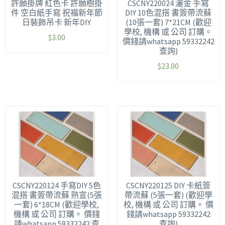
許願掛牌 紅色卡 許願樹掛
CSCNY220024 灑金 手寫
件 空白紙手寫 祝福新年節
DIY 10色混搭 書簽帶流蘇
日裝飾吊卡 新年DIY
(10張一套) 7*21CM (歡迎
學校, 機構 或 公司 訂購。
$
3.00
價錢請whatsapp 59332242
查詢)
$
23.00
CSCNY220124 手寫DIY 5色
CSCNY220125 DIY 卡紙簽
混搭 書簽帶流蘇 熟宣(5張
帶流蘇 (5張一套) (歡迎學
一套) 6*18CM (歡迎學校,
校, 機構 或 公司 訂購。 價
機構 或 公司 訂購。 價錢
錢請whatsapp 59332242
請whatsapp 59332242 查
查詢)