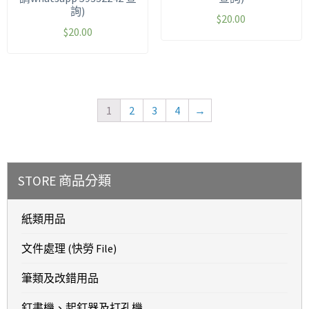
詢)
$
20.00
$
20.00
1
2
3
4
→
STORE 商品分類
紙類用品
文件處理 (快勞 File)
筆類及改錯用品
釘書機、起釘器及打孔機