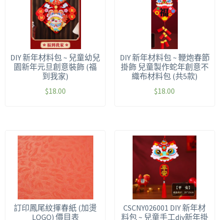
DIY 新年材料包 ~ 兒童幼兒
DIY 新年材料包 ~ 鞭炮春節
園新年元旦創意裝飾 (福
掛飾 兒童製作蛇年創意不
到我家)
織布材料包 (共5款)
$
18.00
$
18.00
訂印鳳尾紋揮春紙 (加燙
CSCNY026001 DIY 新年材
LOGO) 價目表
料包 ~ 兒童手工diy新年掛