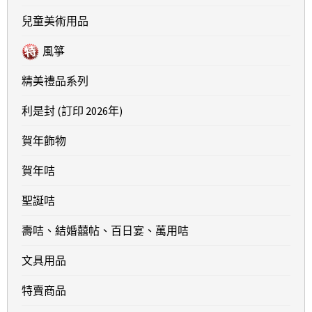
兒童美術用品
風箏
精美禮品系列
利是封 (訂印 2026年)
賀年飾物
賀年咭
聖誕咭
壽咭、結婚囍帖、百日宴、萬用咭
文具用品
特賣商品