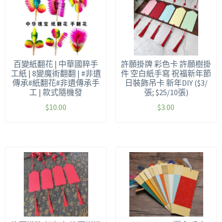
百變紙翻花 | 中華國粹手
許願掛牌 彩色卡 許願樹掛
工紙 | 8變魔術翻翻 | #非遺
件 空白紙手寫 祝福新年節
傳承#紙翻花#非遺傳承手
日裝飾吊卡 新年DIY ($3/
工 | 款式隨機發
張; $25/10張)
$
10.00
$
3.00