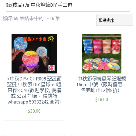
籠(成品) 及 中秋燈籠DIY 手工包
顯示 69 筆結果中的 1–16 筆
<中秋DIY> CHR008 聖誕節
中秋節傳統風琴紙燈籠
聖誕 中秋節 DIY 星球led燈
16cm 中號（限時優惠，
直徑8 CM (歡迎學校, 機構
售完即止12個8折）
或 公司 訂購。 價錢請
$
18.00
whatsapp 59332242 查詢)
$
30.00