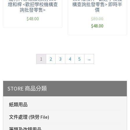
燈和桿 <歡迎學校機構查
構查詢批發零售> 即時半
詢批發零售>
價
$
48.00
$
89.00
$
48.00
1
2
3
4
5
→
STORE 商品分類
紙類用品
文件處理 (快勞 File)
筆類及改錯用品