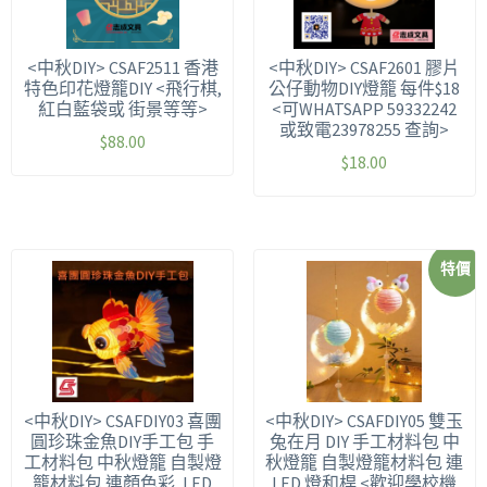
<中秋DIY> CSAF2511 香港
<中秋DIY> CSAF2601 膠片
特色印花燈籠DIY <飛行棋,
公仔動物DIY燈籠 每件$18
紅白藍袋或 街景等等>
<可WHATSAPP 59332242
或致電23978255 查詢>
$
88.00
$
18.00
特價
<中秋DIY> CSAFDIY03 喜團
<中秋DIY> CSAFDIY05 雙玉
圓珍珠金魚DIY手工包 手
兔在月 DIY 手工材料包 中
工材料包 中秋燈籠 自製燈
秋燈籠 自製燈籠材料包 連
籠材料包 連顏色彩, LED
LED 燈和桿 <歡迎學校機