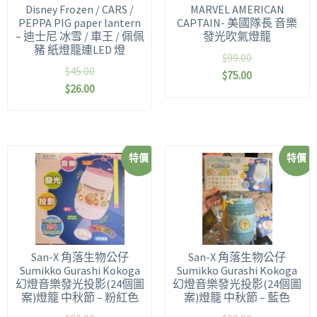
Disney Frozen / CARS /
MARVEL AMERICAN
PEPPA PIG paper lantern
CAPTAIN- 美國隊長 音樂
– 迪士尼 冰雪 / 車王 / 佩佩
發光吹氣燈籠
豬 紙燈籠連LED 燈
$
99.00
$
45.00
$
75.00
$
26.00
特價
特價
San-X 角落生物公仔
San-X 角落生物公仔
Sumikko Gurashi Kokoga
Sumikko Gurashi Kokoga
幻燈音樂發光投影(24個圖
幻燈音樂發光投影(24個圖
案)燈籠 中秋節 – 粉紅色
案)燈籠 中秋節 – 藍色