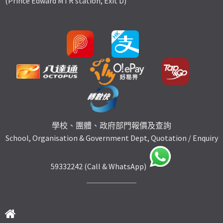
(Prince Edward MTR station, Exit D)
學校、團體、政府部門報價及查詢
School, Organisation & Government Dept, Quotation / Enquiry
59332242 (Call & WhatsApp)