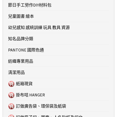
節日手工勞作DIY材料包
兒童圖書 繪本
幼兒感知 感統訓練 玩具 教具 資源
知名品牌分類
PANTONE 國際色通
紡織專業用品
清潔用品
紙箱現貨
掛布咭 HANGER
訂做廣告袋、環保袋及紙袋