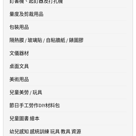
釘書機、起釘器及打孔機
量度及剪裁用品
包裝用品
隔熱膜 / 玻璃貼 / 自粘牆紙 / 錶圖膠
文儀器材
桌面文具
美術用品
兒童美勞 / 玩具
節日手工勞作DIY材料包
兒童圖書 繪本
幼兒感知 感統訓練 玩具 教具 資源