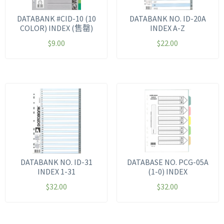
DATABANK #CID-10 (10
DATABANK NO. ID-20A
COLOR) INDEX (售罄)
INDEX A-Z
$
9.00
$
22.00
DATABANK NO. ID-31
DATABASE NO. PCG-05A
INDEX 1-31
(1-0) INDEX
$
32.00
$
32.00