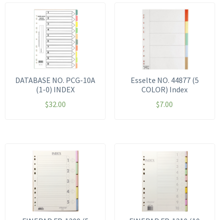
DATABASE NO. PCG-10A
Esselte NO. 44877 (5
(1-0) INDEX
COLOR) Index
$
32.00
$
7.00