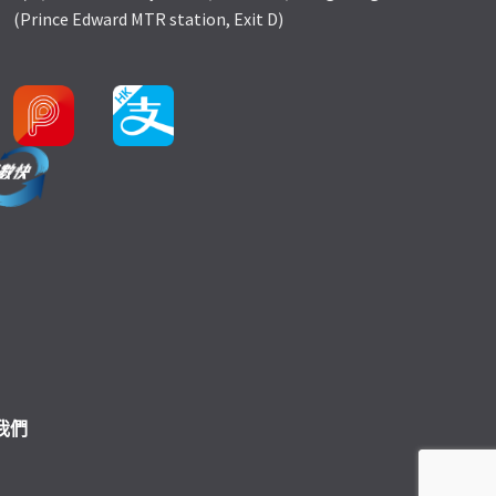
(Prince Edward MTR station, Exit D)
我們