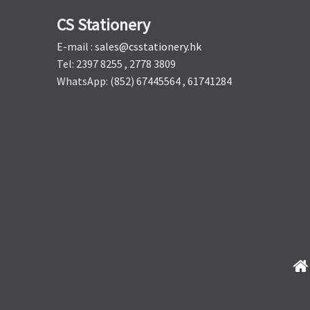
CS Stationery
E-mail :
sales@csstationery.hk
Tel: 2397 8255 , 2778 3809
WhatsApp: (852) 67445564 , 61741284