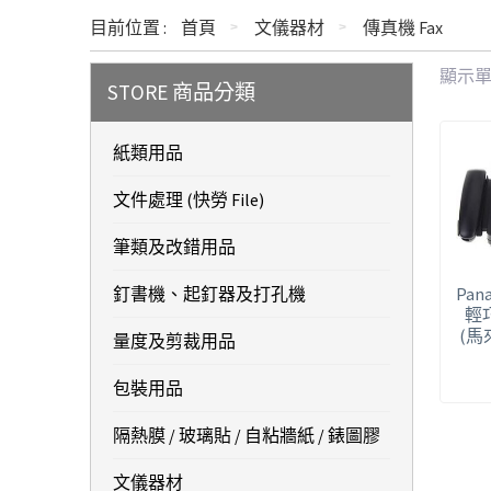
目前位置 :
首頁
文儀器材
傳真機 Fax
顯示
STORE 商品分類
紙類用品
文件處理 (快勞 File)
筆類及改錯用品
釘書機、起釘器及打孔機
Pana
輕
(馬
量度及剪裁用品
包裝用品
隔熱膜 / 玻璃貼 / 自粘牆紙 / 錶圖膠
文儀器材