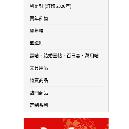
利是封 (訂印 2026年)
賀年飾物
賀年咭
聖誕咭
壽咭、結婚囍帖、百日宴、萬用咭
文具用品
特賣商品
熱門商品
定制系列