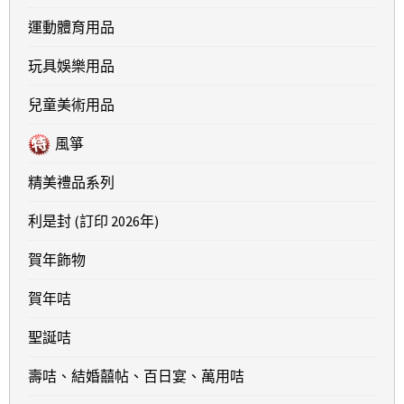
運動體育用品
玩具娛樂用品
兒童美術用品
風箏
精美禮品系列
利是封 (訂印 2026年)
賀年飾物
賀年咭
聖誕咭
壽咭、結婚囍帖、百日宴、萬用咭