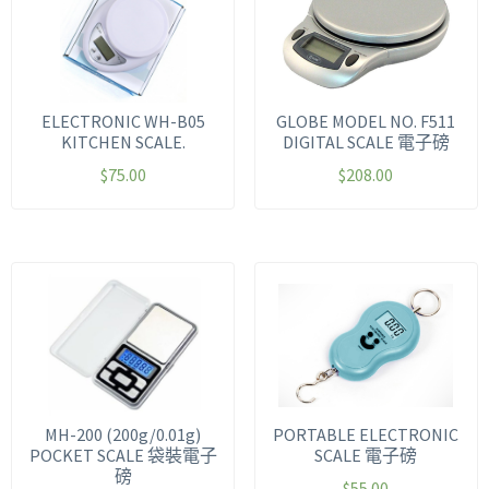
ELECTRONIC WH-B05
GLOBE MODEL NO. F511
KITCHEN SCALE.
DIGITAL SCALE 電子磅
$
75.00
$
208.00
MH-200 (200g/0.01g)
PORTABLE ELECTRONIC
POCKET SCALE 袋裝電子
SCALE 電子磅
磅
$
55.00