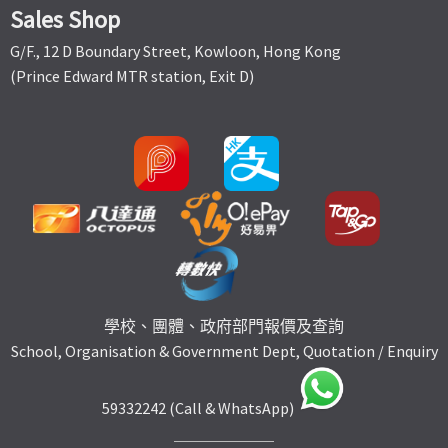
Sales Shop
G/F., 12 D Boundary Street, Kowloon, Hong Kong
(Prince Edward MTR station, Exit D)
學校、團體、政府部門報價及查詢
School, Organisation & Government Dept, Quotation / Enquiry
59332242 (Call & WhatsApp)