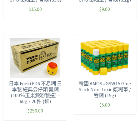
$
15.00
$
9.00
日本 Fueki FD6 不易糊 日
韓國 AMOS #GSW15 Glue
本製 經典公仔頭 漿糊
Stick Non-Toxic 漿糊筆 /
(100％玉米澱粉製造) –
唇糊 (15g)
60g x 20件 (細)
$
5.00
$
250.00