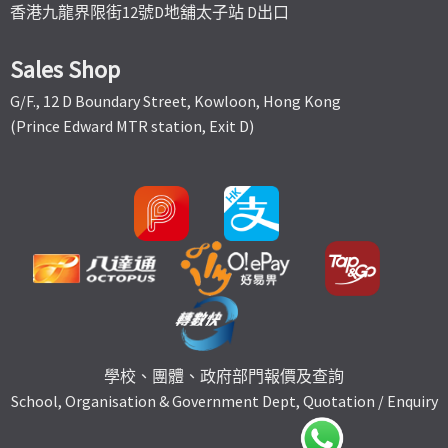
香港九龍界限街12號D地舖太子站 D出口
Sales Shop
G/F., 12 D Boundary Street, Kowloon, Hong Kong
(Prince Edward MTR station, Exit D)
學校、團體、政府部門報價及查詢
School, Organisation & Government Dept, Quotation / Enquiry