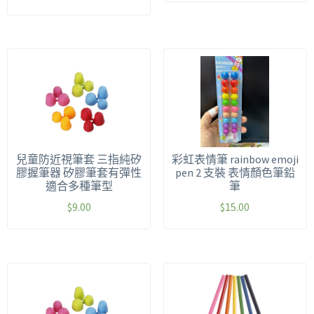
兒童防近視筆套 三指純矽
彩虹表情筆 rainbow emoji
膠握筆器 矽膠筆套有彈性
pen 2 支裝 表情顏色筆鉛
適合多種筆型
筆
$
9.00
$
15.00