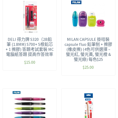
DELI 得力牌 S320（2B鉛
MILAN CAPSULE 掛咭裝
筆 (1.8MM) S700+ 5根鉛芯
capsule fluo 鉛筆刨 + 擦膠
+ 1 擦膠) 答題考試套裝 MC
(橡皮擦) (4色可供選擇 –
電腦紙答題 提高作答效率
螢光紅, 螢光黃, 螢光橙 &
螢光綠) 每色$25
$
15.00
$
25.00