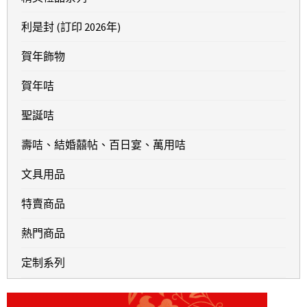
利是封 (訂印 2026年)
賀年飾物
賀年咭
聖誕咭
壽咭、結婚囍帖、百日宴、萬用咭
文具用品
特賣商品
熱門商品
定制系列