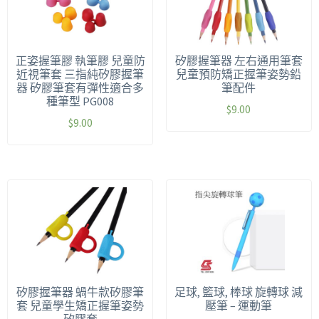
正姿握筆膠 執筆膠 兒童防
矽膠握筆器 左右通用筆套
近視筆套 三指純矽膠握筆
兒童預防矯正握筆姿勢鉛
器 矽膠筆套有彈性適合多
筆配件
種筆型 PG008
$
9.00
$
9.00
矽膠握筆器 蝸牛款矽膠筆
足球, 籃球, 棒球 旋轉球 減
套 兒童學生矯正握筆姿勢
壓筆 – 運動筆