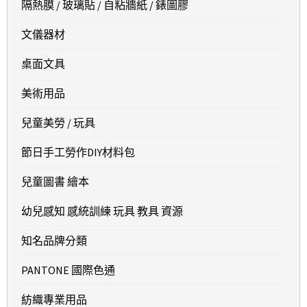
隔熱膜 / 玻璃貼 / 自粘牆紙 / 錶圖膠
文儀器材
桌面文具
美術用品
兒童美勞 / 玩具
節日手工勞作DIY材料包
兒童圖書 繪本
幼兒感知 感統訓練 玩具 教具 資源
知名品牌分類
PANTONE 國際色通
紡織專業用品