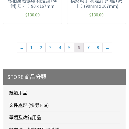
松柏身體健康 利是封 (50
橫財就手 利是封 (50個) 尺
個) 尺寸：90 x 167mm
寸：(90mm x 167mm)
$
130.00
$
130.00
←
1
2
3
4
5
6
7
8
→
STORE 商品分類
紙類用品
文件處理 (快勞 File)
筆類及改錯用品