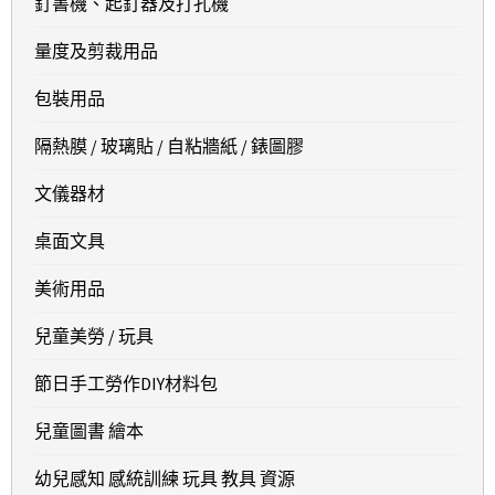
釘書機、起釘器及打孔機
量度及剪裁用品
包裝用品
隔熱膜 / 玻璃貼 / 自粘牆紙 / 錶圖膠
文儀器材
桌面文具
美術用品
兒童美勞 / 玩具
節日手工勞作DIY材料包
兒童圖書 繪本
幼兒感知 感統訓練 玩具 教具 資源