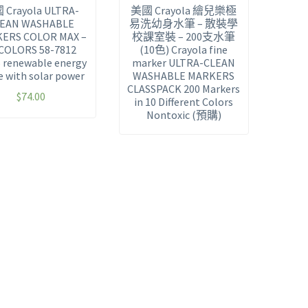
Crayola ULTRA-
美國 Crayola 繪兒樂極
EAN WASHABLE
易洗幼身水筆 – 散裝學
ERS COLOR MAX –
校課室裝 – 200支水筆
 COLORS 58-7812
(10色) Crayola fine
 renewable energy
marker ULTRA-CLEAN
 with solar power
WASHABLE MARKERS
CLASSPACK 200 Markers
$
74.00
in 10 Different Colors
Nontoxic (預購)