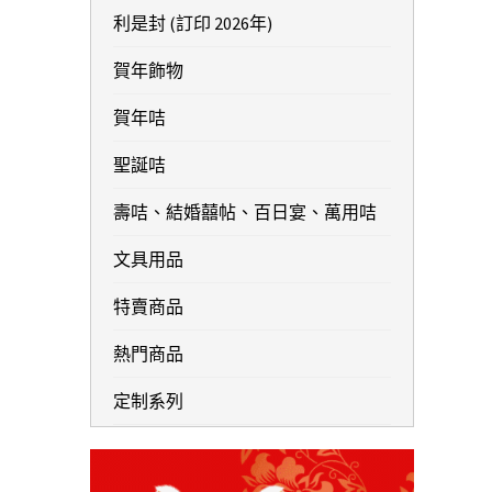
利是封 (訂印 2026年)
賀年飾物
賀年咭
聖誕咭
壽咭、結婚囍帖、百日宴、萬用咭
文具用品
特賣商品
熱門商品
定制系列