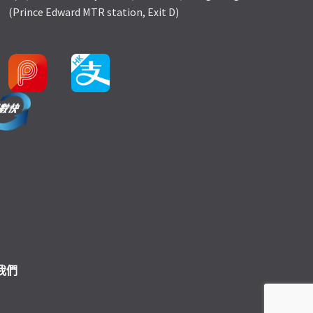
(Prince Edward MTR station, Exit D)
我們