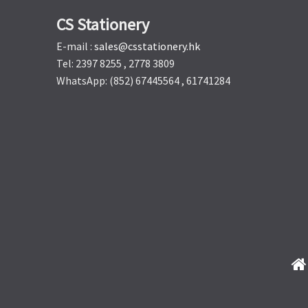
CS Stationery
E-mail :
sales@csstationery.hk
Tel: 2397 8255 , 2778 3809
WhatsApp: (852) 67445564 , 61741284