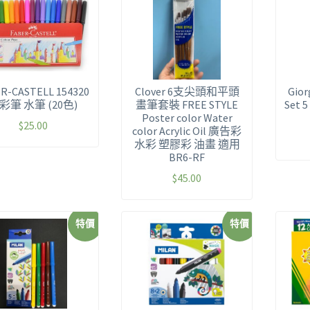
R-CASTELL 154320
Clover 6支尖頭和平頭
Gior
彩筆 水筆 (20色)
畫筆套裝 FREE STYLE
Set
Poster color Water
$
25.00
color Acrylic Oil
廣告彩
水彩 塑膠彩 油畫 適用
BR6-RF
$
45.00
特價
特價