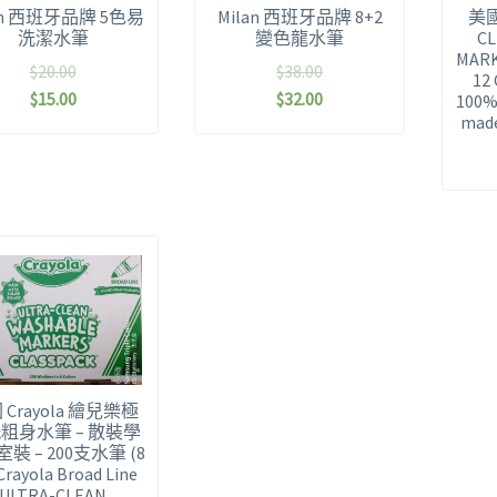
an 西班牙品牌 5色易
Milan 西班牙品牌 8+2
美國 
洗潔水筆
變色龍水筆
CL
MARK
$
20.00
$
38.00
12
$
15.00
$
32.00
100%
made
 Crayola 繪兒樂極
粗身水筆 – 散裝學
裝 – 200支水筆 (8
Crayola Broad Line
ULTRA-CLEAN