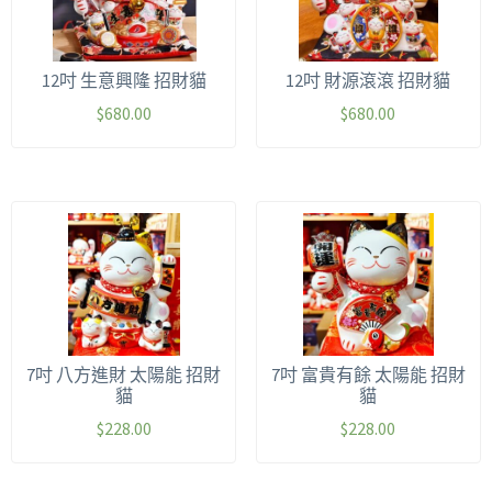
12吋 生意興隆 招財貓
12吋 財源滾滾 招財貓
$
680.00
$
680.00
7吋 八方進財 太陽能 招財
7吋 富貴有餘 太陽能 招財
貓
貓
$
228.00
$
228.00