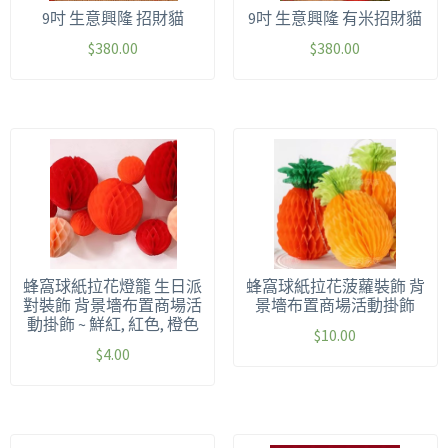
9吋 生意興隆 招財貓
9吋 生意興隆 有米招財貓
$
380.00
$
380.00
蜂窩球紙拉花燈籠 生日派
蜂窩球紙拉花菠蘿裝飾 背
對裝飾 背景墻布置商場活
景墻布置商場活動掛飾
動掛飾 ~ 鮮紅, 紅色, 橙色
$
10.00
$
4.00