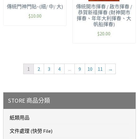
傳統門神門貼~(細/ 中/ 大)
傳統開市揮春 / 啟市揮春 /
恭賀新禧揮春 (財神開市
$
10.00
揮春、年年大利揮春、大
帆船揮春)
$
20.00
1
2
3
4
...
9
10
11
→
STORE 商品分類
紙類用品
文件處理 (快勞 File)