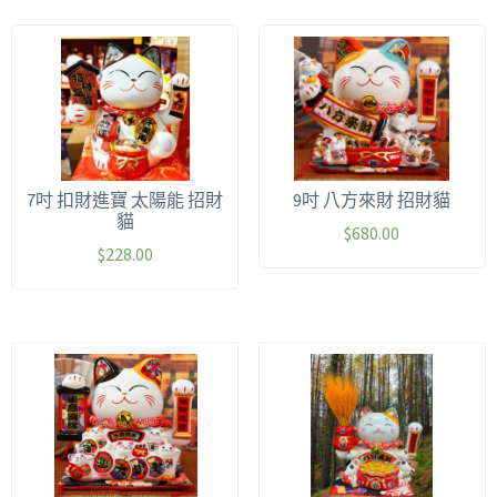
7吋 扣財進寶 太陽能 招財
9吋 八方來財 招財貓
貓
$
680.00
$
228.00