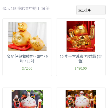
顯示 163 筆結果中的 1–16 筆
金豬仔儲蓄錢罌 ~ 8吋 / 9
10吋 千客萬來 招財貓 (金
吋 / 10吋
色)
$
72.00
$
480.00