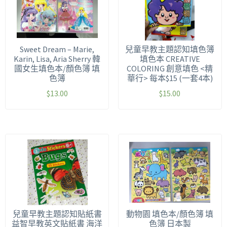
Sweet Dream – Marie,
兒童早教主題認知填色簿
Karin, Lisa, Aria Sherry 韓
填色本 CREATIVE
國女生填色本/顏色簿 填
COLORING 創意填色 <精
色簿
華行> 每本$15 (一套4本)
$
13.00
$
15.00
兒童早教主題認知貼紙書
動物園 填色本/顏色簿 填
益智早教英文貼紙書 海洋
色簿 日本製