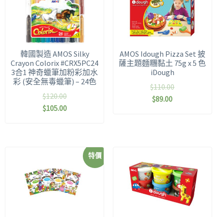
韓國製造 AMOS Silky
AMOS Idough Pizza Set 披
Crayon Colorix #CRX5PC24
薩主題麵糰黏土 75g x 5 色
3合1 神奇蠟筆加粉彩加水
iDough
彩 (安全無毒蠟筆) – 24色
$
110.00
$
120.00
$
89.00
$
105.00
特價