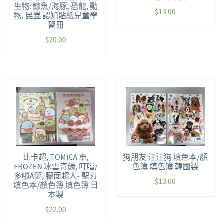
生物: 鯨魚/海豚, 恐龍, 動
$
13.00
物, 昆蟲 認知貼紙兒童學
習冊
$
20.00
比卡超, TOMICA 車,
狗朋友 汪汪狗 填色本/顏
FROZEN 冰雪奇緣, 叮噹/
色簿 填色簿 韓國製
多啦A夢, 朦面超人- 聖刃
$
13.00
填色本/顏色簿 填色簿 日
本製
$
22.00