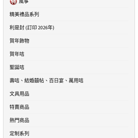
風箏
精美禮品系列
利是封 (訂印 2026年)
賀年飾物
賀年咭
聖誕咭
壽咭、結婚囍帖、百日宴、萬用咭
文具用品
特賣商品
熱門商品
定制系列