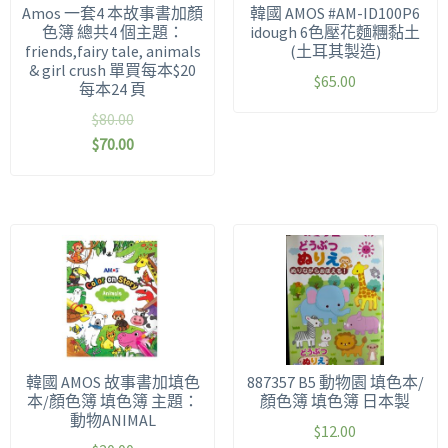
Amos 一套4 本故事書加顏
韓國 AMOS #AM-ID100P6
色簿 總共4 個主題：
idough 6色壓花麵糰黏土
friends,fairy tale, animals
(土耳其製造)
& girl crush 單買每本$20
$
65.00
每本24 頁
$
80.00
$
70.00
韓國 AMOS 故事書加填色
887357 B5 動物園 填色本/
本/顏色簿 填色簿 主題：
顏色簿 填色簿 日本製
動物ANIMAL
$
12.00