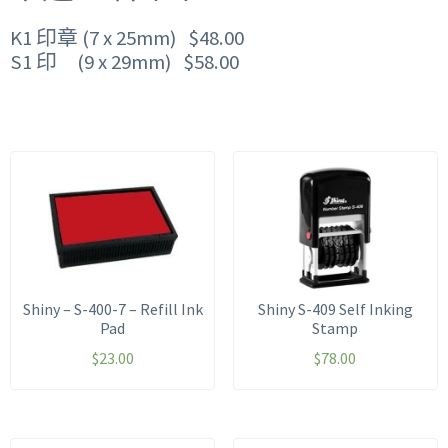
K1 印章 (7 x 25mm) $48.00
S1 印 (9 x 29mm) $58.00
Shiny – S-400-7 – Refill Ink
Shiny S-409 Self Inking
Pad
Stamp
$
23.00
$
78.00