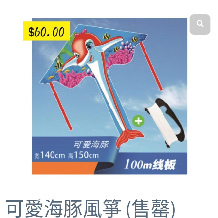
可愛海豚風箏 (售罄)