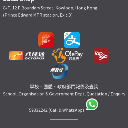
G/F., 12 D Boundary Street, Kowloon, Hong Kong
(Prince Edward MTR station, Exit D)
學校、團體、政府部門報價及查詢
School, Organisation & Government Dept, Quotation / Enquiry
59332242 (Call & WhatsApp)