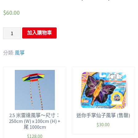
$
60.00
加入購物車
分類:
風箏
2.5 米雷達風箏～尺寸：
迷你手掌仙子風箏 (售罄)
250cm (W) x 100cm (H) +
$
30.00
尾 1000cm
$
128.00