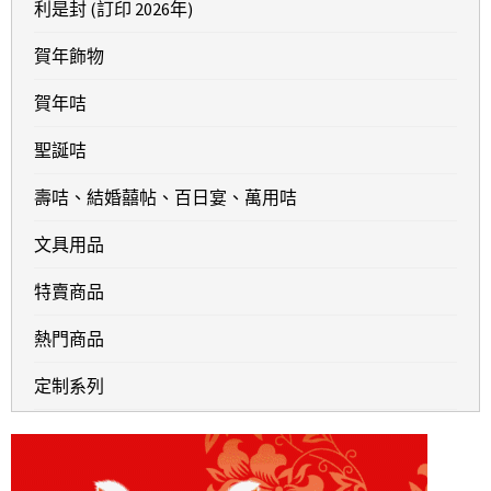
利是封 (訂印 2026年)
賀年飾物
賀年咭
聖誕咭
壽咭、結婚囍帖、百日宴、萬用咭
文具用品
特賣商品
熱門商品
定制系列