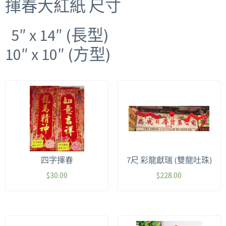
揮春大紅紙 尺寸
5″ x 14″ (長型)
10″ x 10″ (方型)
四字揮春
7尺 彩龍獻瑞 (雙龍吐珠)
$
30.00
$
228.00