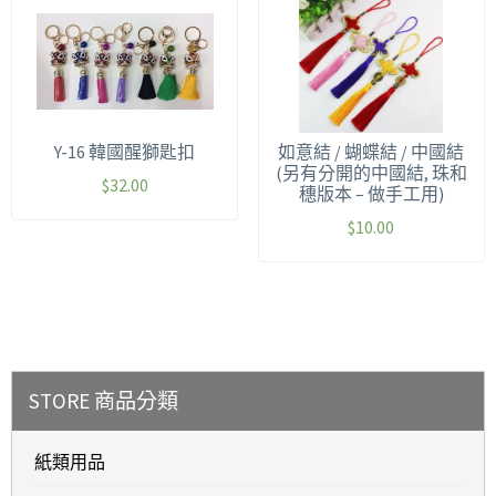
Y-16 韓國醒獅匙扣
如意結 / 蝴蝶結 / 中國結
(另有分開的中國結, 珠和
$
32.00
穗版本 – 做手工用)
$
10.00
STORE 商品分類
紙類用品