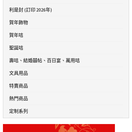
利是封 (訂印 2026年)
賀年飾物
賀年咭
聖誕咭
壽咭、結婚囍帖、百日宴、萬用咭
文具用品
特賣商品
熱門商品
定制系列