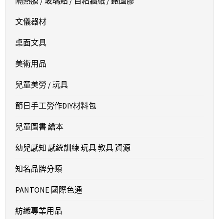
隔熱膜 / 玻璃貼 / 自粘牆紙 / 錶圖膠
文儀器材
桌面文具
美術用品
兒童美勞 / 玩具
節日手工勞作DIY材料包
兒童圖書 繪本
幼兒感知 感統訓練 玩具 教具 資源
知名品牌分類
PANTONE 國際色通
紡織專業用品