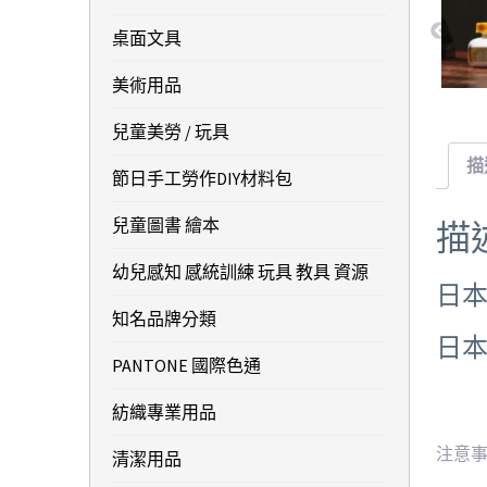
桌面文具
美術用品
兒童美勞 / 玩具
描
節日手工勞作DIY材料包
兒童圖書 繪本
描
幼兒感知 感統訓練 玩具 教具 資源
日本
知名品牌分類
日本
PANTONE 國際色通
紡織專業用品
注意
清潔用品