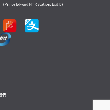
(Prince Edward MTR station, Exit D)
我們