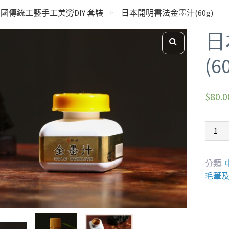
國傳統工藝手工美勞DIY 套裝
日本開明書法金墨汁(60g)
日
(6
$
80.0
分類:
毛筆