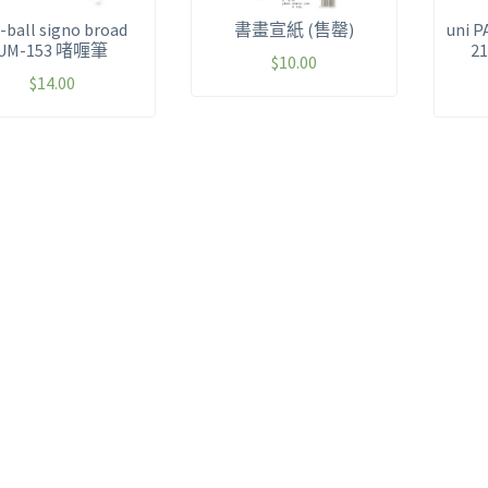
-ball signo broad
書畫宣紙 (售罄)
uni 
UM-153 啫喱筆
2
$
10.00
$
14.00