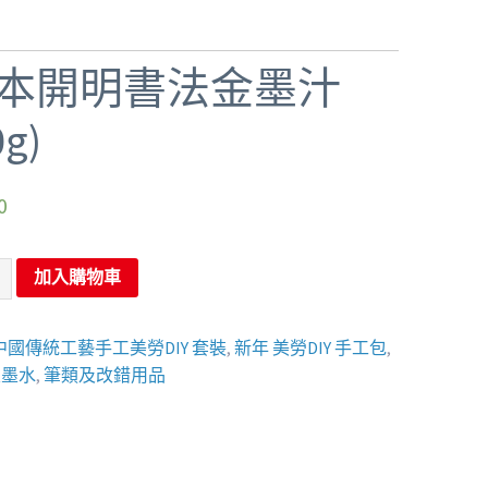
本開明書法金墨汁
0g)
0
加入購物車
中國傳統工藝手工美勞DIY 套裝
,
新年 美勞DIY 手工包
,
及墨水
,
筆類及改錯用品