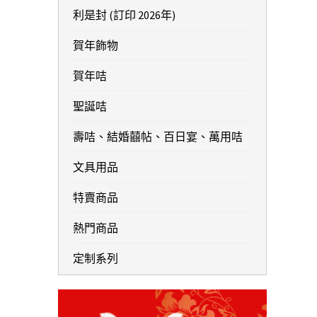
利是封 (訂印 2026年)
賀年飾物
賀年咭
聖誕咭
壽咭、結婚囍帖、百日宴、萬用咭
文具用品
特賣商品
熱門商品
定制系列