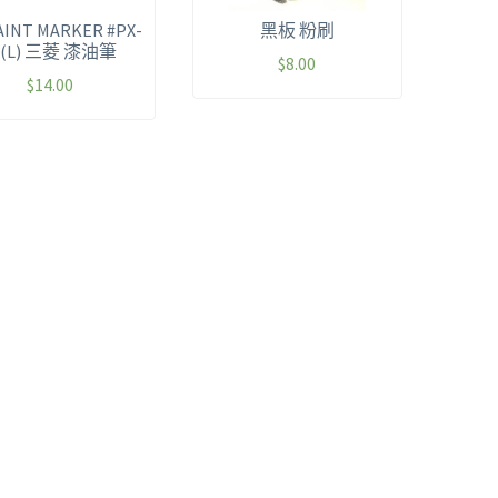
PAINT MARKER #PX-
黑板 粉刷
1(L) 三菱 漆油筆
$
8.00
$
14.00