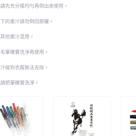
前請先充分搖均勻再倒出來使用。
剩下的墨汁請勿倒回原罐。
與其他墨汁混用。
把毛筆確實洗淨再使用。
墨汁碰到衣服無法去除。
完請把筆確實洗淨。