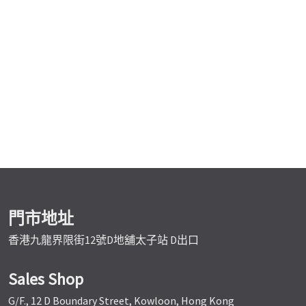
門市地址
香港九龍界限街12號D地舖太子站 D出口
Sales Shop
G/F., 12 D Boundary Street, Kowloon, Hong Kong