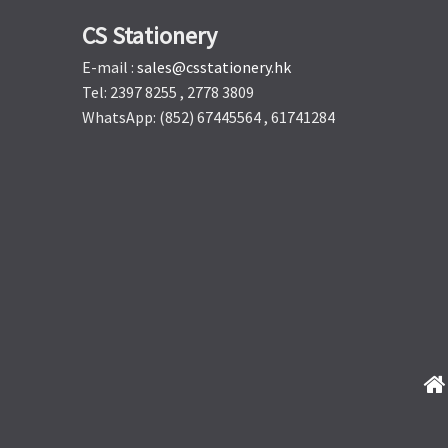
CS Stationery
E-mail :
sales@csstationery.hk
Tel: 2397 8255 , 2778 3809
WhatsApp: (852) 67445564 , 61741284