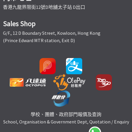
香港九龍界限街12號D地舖太子站 D出口
Sales Shop
G/F., 12 D Boundary Street, Kowloon, Hong Kong
(Prince Edward MTR station, Exit D)
學校、團體、政府部門報價及查詢
School, Organisation & Government Dept, Quotation / Enquiry