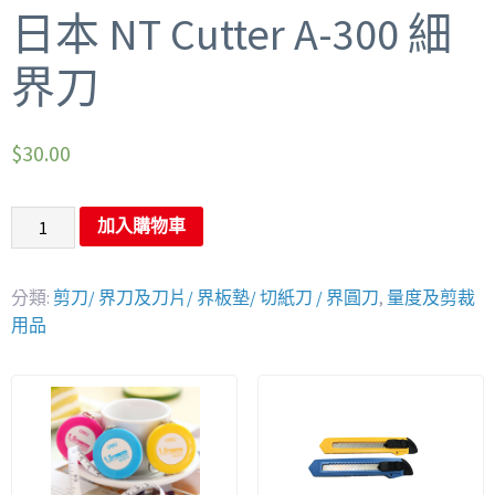
日本 NT Cutter A-300 細
界刀
$
30.00
加入購物車
分類:
剪刀/ 界刀及刀片/ 界板墊/ 切紙刀 / 界圓刀
,
量度及剪裁
用品