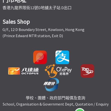
香港九龍界限街12號D地舖太子站 D出口
Sales Shop
G/F., 12 D Boundary Street, Kowloon, Hong Kong
(Prince Edward MTR station, Exit D)
學校、團體、政府部門報價及查詢
School, Organisation & Government Dept, Quotation / Enquiry