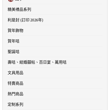
精美禮品系列
利是封 (訂印 2026年)
賀年飾物
賀年咭
聖誕咭
壽咭、結婚囍帖、百日宴、萬用咭
文具用品
特賣商品
熱門商品
定制系列