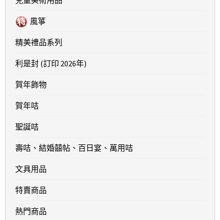
風箏
精美禮品系列
利是封 (訂印 2026年)
賀年飾物
賀年咭
聖誕咭
壽咭、結婚囍帖、百日宴、萬用咭
文具用品
特賣商品
熱門商品