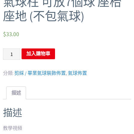
氣球柱 可放7個球 座枱
座地 (不包氣球)
$
33.00
加入購物車
分類:
剪綵 / 畢業氣球裝飾佈置
,
氣球佈置
描述
描述
教學視頻