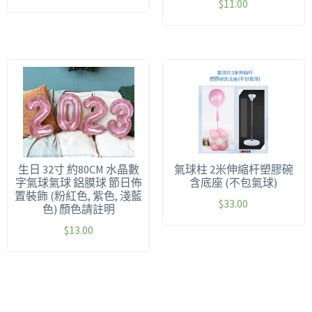
$
11.00
生日 32寸 約80CM 水晶數
氣球柱 2米伸縮杆塑膠碗
字氣球氣球 鋁膜球 節日佈
含底座 (不包氣球)
置裝飾 (粉紅色, 紫色, 淺藍
$
33.00
色) 顏色請註明
$
13.00