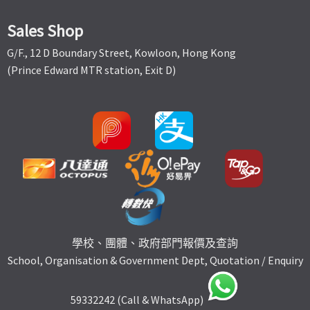
Sales Shop
G/F., 12 D Boundary Street, Kowloon, Hong Kong
(Prince Edward MTR station, Exit D)
學校、團體、政府部門報價及查詢
School, Organisation & Government Dept, Quotation / Enquiry
59332242 (Call & WhatsApp)