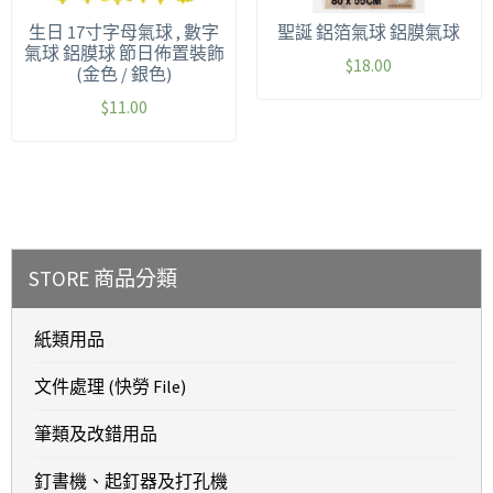
生日 17寸字母氣球 , 數字
聖誕 鋁箔氣球 鋁膜氣球
氣球 鋁膜球 節日佈置裝飾
$
18.00
(金色 / 銀色)
$
11.00
STORE 商品分類
紙類用品
文件處理 (快勞 File)
筆類及改錯用品
釘書機、起釘器及打孔機