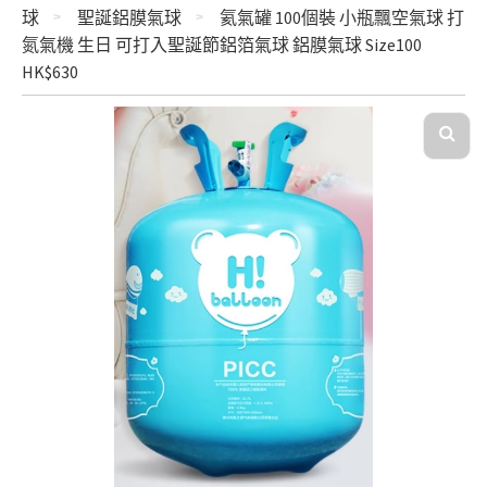
球
聖誕鋁膜氣球
氦氣罐 100個裝 小瓶飄空氣球 打
氮氣機 生日 可打入聖誕節鋁箔氣球 鋁膜氣球 Size100
HK$630