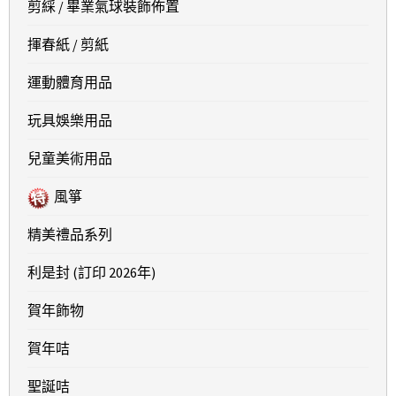
剪綵 / 畢業氣球裝飾佈置
揮春紙 / 剪紙
運動體育用品
玩具娛樂用品
兒童美術用品
風箏
精美禮品系列
利是封 (訂印 2026年)
賀年飾物
賀年咭
聖誕咭