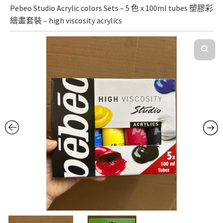
Pebeo Studio Acrylic colors Sets – 5 色 x 100ml tubes 塑膠彩
繪畫套裝 – high viscosity acrylics