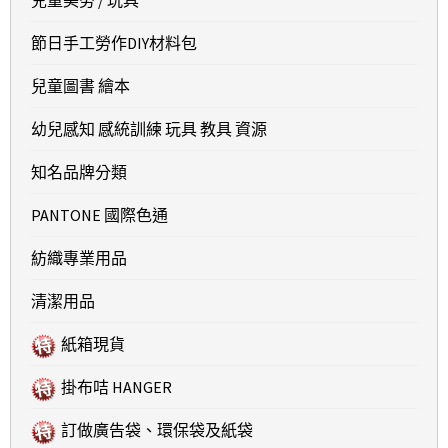
兒童美勞 / 玩具
節日手工勞作DIY材料包
兒童圖書 繪本
幼兒感知 感統訓練 玩具 教具 資源
知名品牌分類
PANTONE 國際色通
紡織專業用品
清潔用品
紙箱現貨
掛布咭 HANGER
訂做廣告袋、環保袋及紙袋