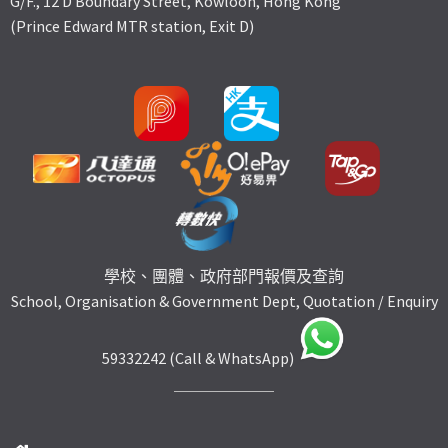
G/F., 12 D Boundary Street, Kowloon, Hong Kong
(Prince Edward MTR station, Exit D)
學校、團體、政府部門報價及查詢
School, Organisation & Government Dept, Quotation / Enquiry
59332242 (Call & WhatsApp)