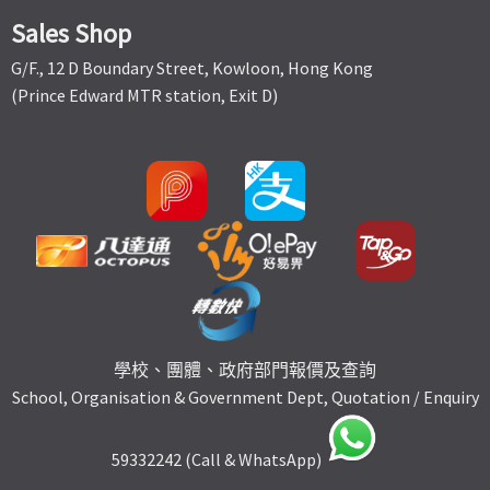
Sales Shop
G/F., 12 D Boundary Street, Kowloon, Hong Kong
(Prince Edward MTR station, Exit D)
學校、團體、政府部門報價及查詢
School, Organisation & Government Dept, Quotation / Enquiry
59332242 (Call & WhatsApp)