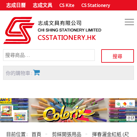
志成日曆
志成文具
CS Kite
CS Stationery
你的購物車 :
目前位置 :
首頁
剪綵開張用品
揮春灑金紅紙 (尺