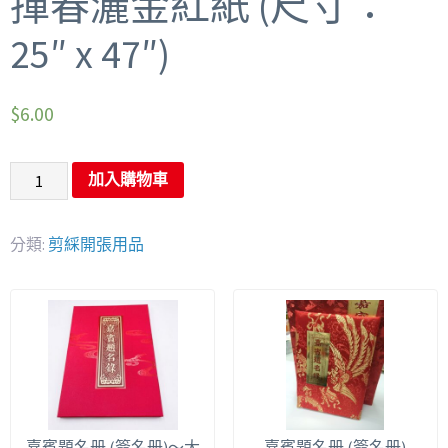
揮春灑金紅紙 (尺寸：
25″ x 47″)
$
6.00
加入購物車
分類:
剪綵開張用品
嘉賓題名册 (簽名册)～大
嘉賓題名册 (簽名册)