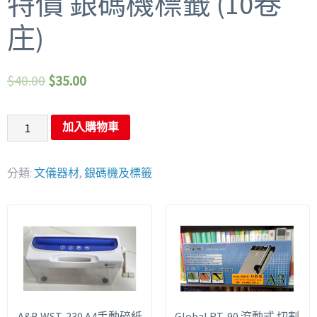
特價 銀碼機標籤 (10卷
庄)
$
40.00
$
35.00
加入購物車
分類:
文儀器材
,
銀碼機及標籤
A&B WST-230 A4手動碎紙
Global RT-90 滾動式 切割