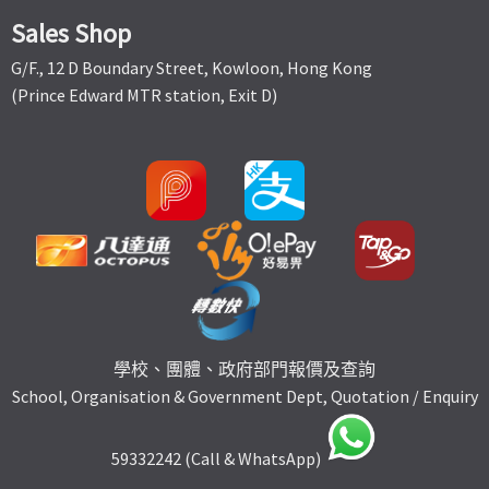
Sales Shop
G/F., 12 D Boundary Street, Kowloon, Hong Kong
(Prince Edward MTR station, Exit D)
學校、團體、政府部門報價及查詢
School, Organisation & Government Dept, Quotation / Enquiry
59332242 (Call & WhatsApp)