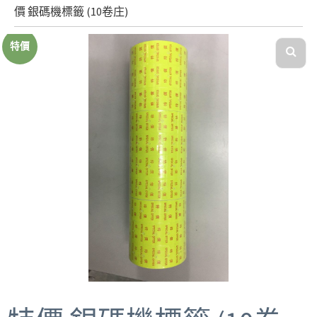
價 銀碼機標籤 (10卷庄)
特價