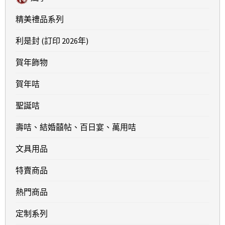
精美禮品系列
利是封 (訂印 2026年)
賀年飾物
賀年咭
聖誕咭
壽咭、結婚囍帖、百日宴、萬用咭
文具用品
特賣商品
熱門商品
定制系列