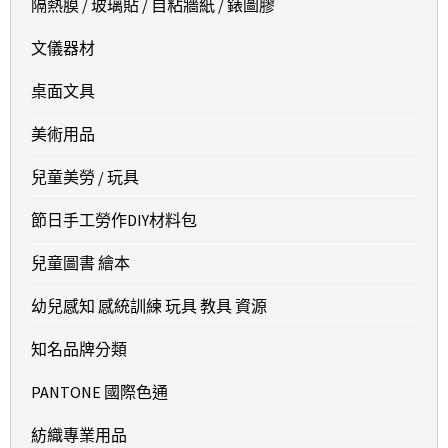
隔熱膜 / 玻璃貼 / 自粘牆紙 / 錶圖膠
文儀器材
桌面文具
美術用品
兒童美勞 / 玩具
節日手工勞作DIY材料包
兒童圖書 繪本
幼兒感知 感統訓練 玩具 教具 資源
知名品牌分類
PANTONE 國際色通
紡織專業用品