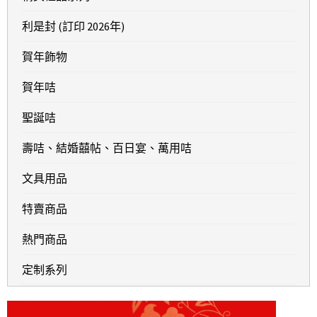
利是封 (訂印 2026年)
賀年飾物
賀年咭
聖誕咭
壽咭、結婚囍帖、百日宴、萬用咭
文具用品
特賣商品
熱門商品
定制系列