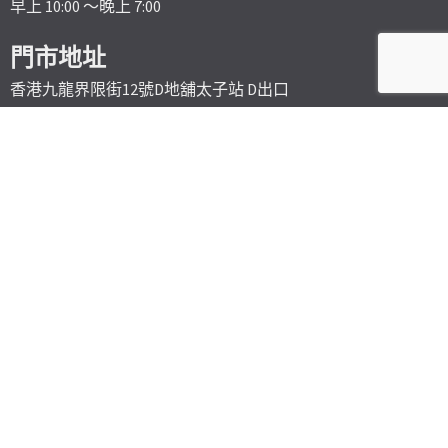
早上 10:00 ～晚上 7:00
門市地址
香港九龍界限街12號D地舖太子站 D出口
Sales Shop
G/F., 12 D Boundary Street, Kowloon, Hong Kong
(Prince Edward MTR station, Exit D)