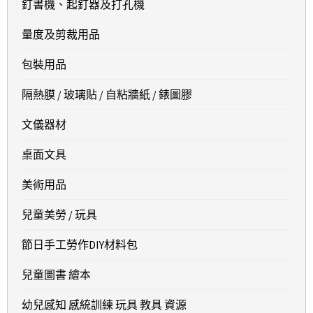
釘書機、起釘器及打孔機
量度及剪裁用品
包裝用品
隔熱膜 / 玻璃貼 / 自粘牆紙 / 錶圖膠
文儀器材
桌面文具
美術用品
兒童美勞 / 玩具
節日手工勞作DIY材料包
兒童圖書 繪本
幼兒感知 感統訓練 玩具 教具 資源