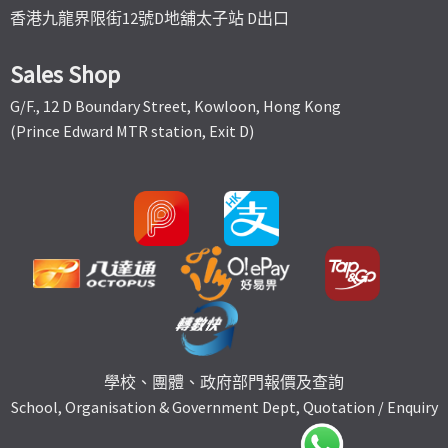
香港九龍界限街12號D地舖太子站 D出口
Sales Shop
G/F., 12 D Boundary Street, Kowloon, Hong Kong
(Prince Edward MTR station, Exit D)
學校、團體、政府部門報價及查詢
School, Organisation & Government Dept, Quotation / Enquiry