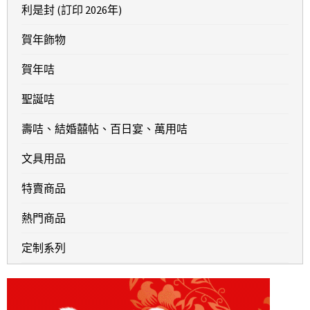
利是封 (訂印 2026年)
賀年飾物
賀年咭
聖誕咭
壽咭、結婚囍帖、百日宴、萬用咭
文具用品
特賣商品
熱門商品
定制系列