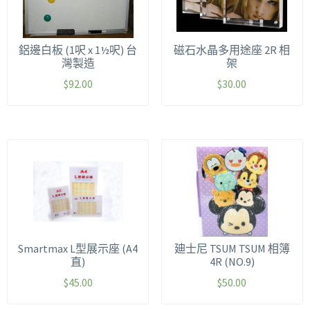
鋁邊白板 (1呎 x 1½呎) 台
磁石水晶多用途座 2R 相
灣製造
架
$
92.00
$
30.00
Smartmax L型展示座 (A4
廸士尼 TSUM TSUM 相簿
直)
4R (NO.9)
$
45.00
$
50.00