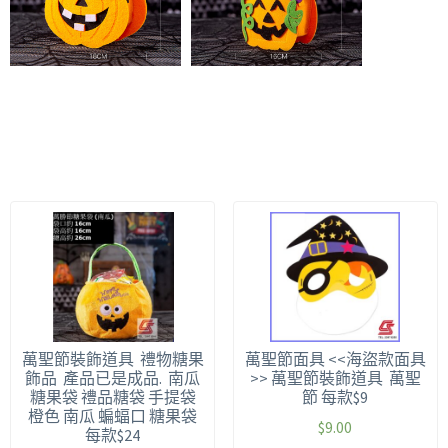
萬聖節裝飾道具 禮物糖果
萬聖節面具 <<海盜款面具
飾品 產品已是成品. 南瓜
>> 萬聖節裝飾道具 萬聖
糖果袋 禮品糖袋 手提袋
節 每款$9
橙色 南瓜 蝙蝠口 糖果袋
$
9.00
每款$24