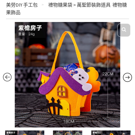
美勞DIY 手工包
禮物糖果袋 > 萬聖節裝飾道具 禮物糖
果飾品