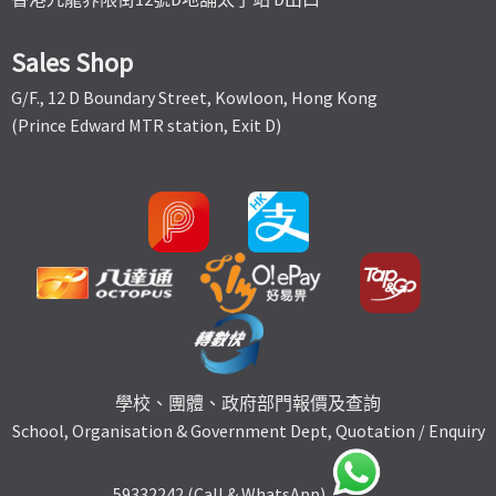
Sales Shop
G/F., 12 D Boundary Street, Kowloon, Hong Kong
(Prince Edward MTR station, Exit D)
學校、團體、政府部門報價及查詢
School, Organisation & Government Dept, Quotation / Enquiry
59332242 (Call & WhatsApp)