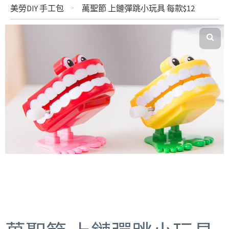
美勞DIY 手工包
萬聖節 上鏈彈跳小玩具 每款$12