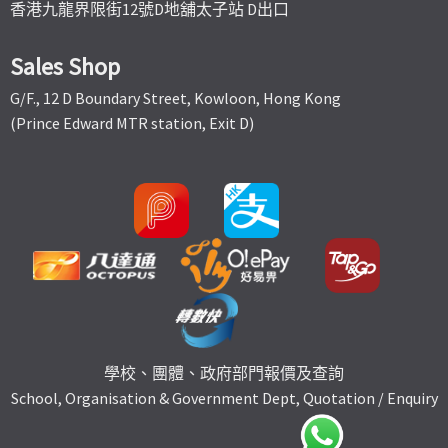
香港九龍界限街12號D地舖太子站 D出口
Sales Shop
G/F., 12 D Boundary Street, Kowloon, Hong Kong
(Prince Edward MTR station, Exit D)
學校、團體、政府部門報價及查詢
School, Organisation & Government Dept, Quotation / Enquiry