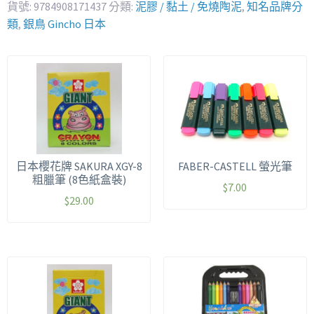
貨號:
9784908171437
分類:
泥膠 / 黏土 / 免燒陶泥
,
知名品牌分
類
,
銀鳥 Gincho 日本
日本櫻花牌 SAKURA XGY-8
FABER-CASTELL 螢光筆
粗臘筆 (8色紙盒裝)
$
7.00
$
29.00