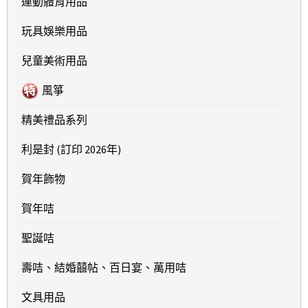
運動體育用品
玩具娛樂用品
兒童美術用品
風箏
精美禮品系列
利是封 (訂印 2026年)
賀年飾物
賀年咭
聖誕咭
壽咭、結婚囍帖、百日宴、萬用咭
文具用品