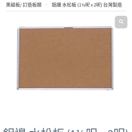
黑磁板/ 訂造板類
鋁邊 水松板 (1½呎 x 2呎) 台灣製造