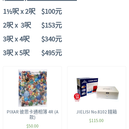
1½
呎
x
2
呎
$100
元
2
呎
x 3
呎
$153
元
3
呎
x 4
呎
$340
元
3
呎
x 5
呎
$495
元
PIXAR 彼思卡通相簿 4R (A
JIELISI No.8102 錢箱
款)
$
115.00
$
50.00