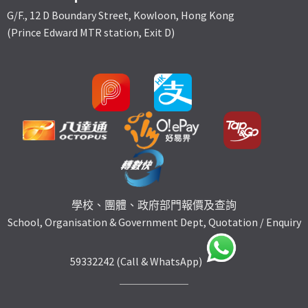
G/F., 12 D Boundary Street, Kowloon, Hong Kong
(Prince Edward MTR station, Exit D)
學校、團體、政府部門報價及查詢
School, Organisation & Government Dept, Quotation / Enquiry
59332242 (Call & WhatsApp)