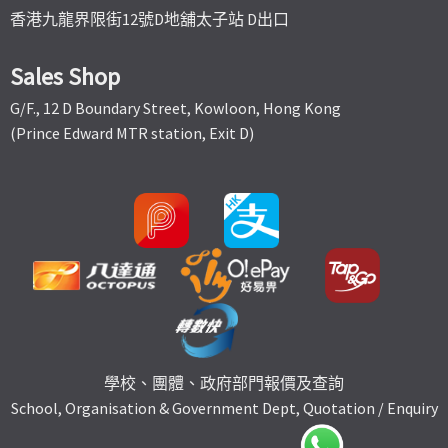
香港九龍界限街12號D地舖太子站 D出口
Sales Shop
G/F., 12 D Boundary Street, Kowloon, Hong Kong
(Prince Edward MTR station, Exit D)
學校、團體、政府部門報價及查詢
School, Organisation & Government Dept, Quotation / Enquiry