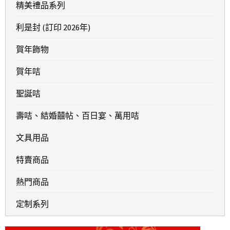
精美禮品系列
利是封 (訂印 2026年)
賀年飾物
賀年咭
聖誕咭
壽咭、結婚囍帖、百日宴、萬用咭
文具用品
特賣商品
熱門商品
定制系列