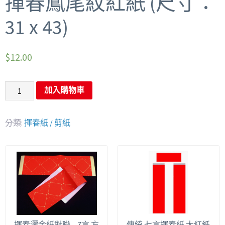
揮春鳳尾紋紅紙 (尺寸：
31 x 43)
$
12.00
加入購物車
分類:
揮春紙 / 剪紙
揮春灑金紙對聯 – 7言 方
傳統 七言揮春紙 大紅紙