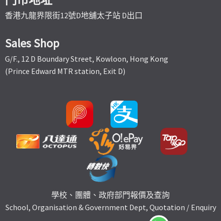
香港九龍界限街12號D地舖太子站 D出口
Sales Shop
G/F., 12 D Boundary Street, Kowloon, Hong Kong
(Prince Edward MTR station, Exit D)
學校、團體、政府部門報價及查詢
School, Organisation & Government Dept, Quotation / Enquiry