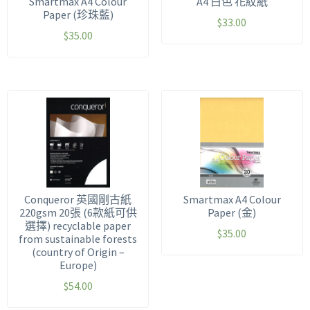
Smartmax A4 Colour
A4 白色 花紋紙
Paper (珍珠藍)
$
33.00
$
35.00
Conqueror 英國剛古紙
Smartmax A4 Colour
220gsm 20張 (6款紙可供
Paper (金)
選擇) recyclable paper
$
35.00
from sustainable forests
(country of Origin –
Europe)
$
54.00