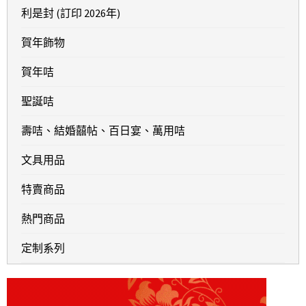
利是封 (訂印 2026年)
賀年飾物
賀年咭
聖誕咭
壽咭、結婚囍帖、百日宴、萬用咭
文具用品
特賣商品
熱門商品
定制系列