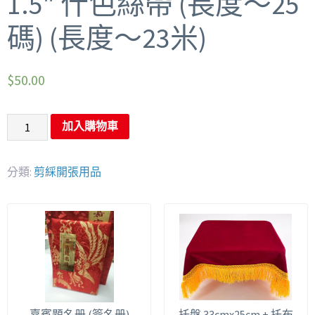
1.5″ 什色絲帶 (長度～25
碼) (長度～23米)
$
50.00
加入購物車
分類:
剪綵開張用品
嘉賓題名册 (簽名册)
托盤 33cmx25cm + 托布