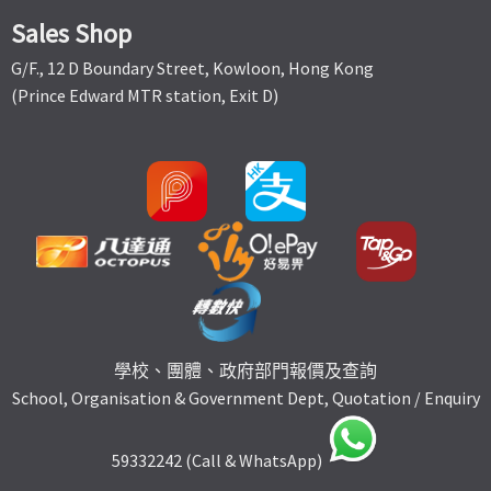
Sales Shop
G/F., 12 D Boundary Street, Kowloon, Hong Kong
(Prince Edward MTR station, Exit D)
學校、團體、政府部門報價及查詢
School, Organisation & Government Dept, Quotation / Enquiry
59332242 (Call & WhatsApp)