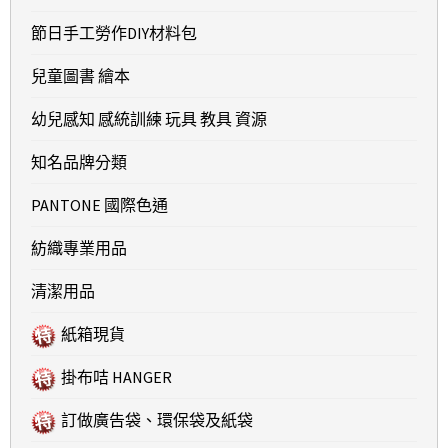
節日手工勞作DIY材料包
兒童圖書 繪本
幼兒感知 感統訓練 玩具 教具 資源
知名品牌分類
PANTONE 國際色通
紡織專業用品
清潔用品
紙箱現貨
掛布咭 HANGER
訂做廣告袋、環保袋及紙袋