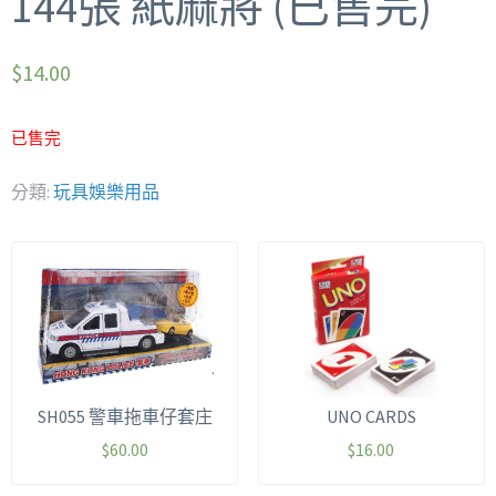
144張 紙麻將 (已售完)
$
14.00
已售完
分類:
玩具娛樂用品
SH055 警車拖車仔套庄
UNO CARDS
$
60.00
$
16.00