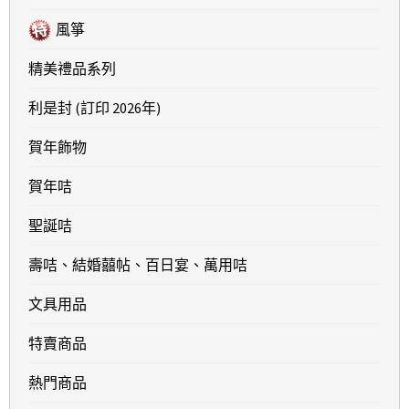
風箏
精美禮品系列
利是封 (訂印 2026年)
賀年飾物
賀年咭
聖誕咭
壽咭、結婚囍帖、百日宴、萬用咭
文具用品
特賣商品
熱門商品